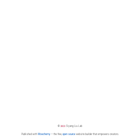
©
2026
Siyang Liu Lab
Published with
Wowchemy
— the free,
open source
website builder that empowers creators.